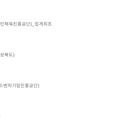
(국민체육진흥공단)_업계최초
경상북도)
중소벤처기업진흥공단)
)