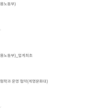
고용노동부)
)
고용노동부)_업계최초
형학과 운영 협약(계명문화대)
)