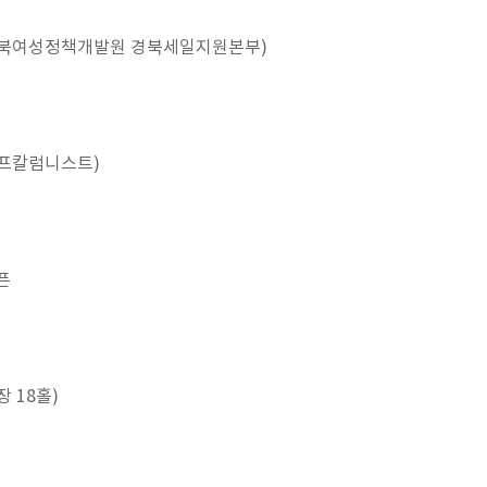
경북여성정책개발원 경북세일지원본부)
골프칼럼니스트)
픈
 18홀)