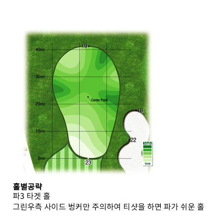
홀별공략
파3 타겟 홀
그린우측 사이드 벙커만 주의하여 티샷을 하면 파가 쉬운 홀