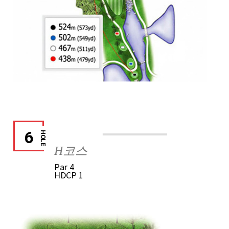
6
HOLE
H코스
Par
4
HDCP
1