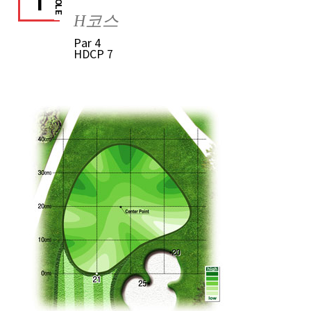
1
HOLE
H코스
Par
4
HDCP
7