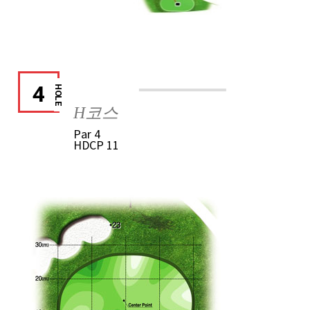
4
HOLE
H코스
Par
4
HDCP
11