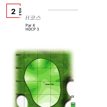
2
HOLE
H코스
Par
4
HDCP
3