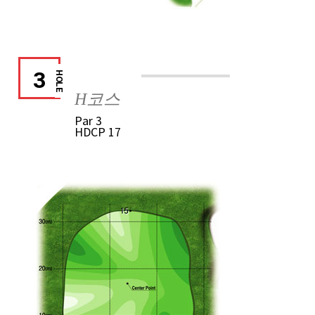
3
HOLE
H코스
Par
3
HDCP
17