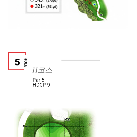
5
HOLE
H코스
Par
5
HDCP
9