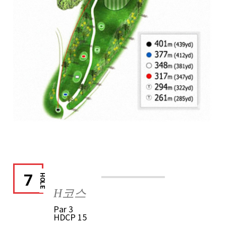
7
HOLE
H코스
Par
3
HDCP
15