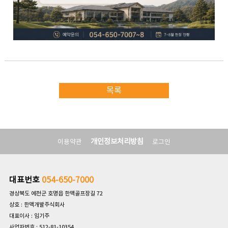
목록
개인정보처리방침
이용약관
로그인
대표번호
054-650-7000
경상북도 예천군 호명읍 한맥골프장길 72
상호 : 한맥개발주식회사
대표이사 : 임기주
사업자번호 : 512-81-10354